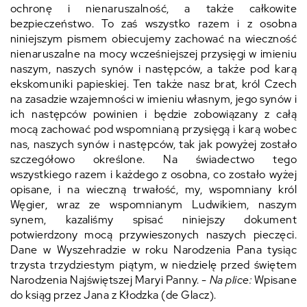
ochronę i nienaruszalność, a także całkowite
bezpieczeństwo. To zaś wszystko razem i z osobna
niniejszym pismem obiecujemy zachować na wieczność
nienaruszalne na mocy wcześniejszej przysięgi w imieniu
naszym, naszych synów i następców, a także pod karą
ekskomuniki papieskiej. Ten także nasz brat, król Czech
na zasadzie wzajemności w imieniu własnym, jego synów i
ich następców powinien i będzie zobowiązany z całą
mocą zachować pod wspomnianą przysięgą i karą wobec
nas, naszych synów i następców, tak jak powyżej zostało
szczegółowo określone. Na świadectwo tego
wszystkiego razem i każdego z osobna, co zostało wyżej
opisane, i na wieczną trwałość, my, wspomniany król
Węgier, wraz ze wspomnianym Ludwikiem, naszym
synem, kazaliśmy spisać niniejszy dokument
potwierdzony mocą przywieszonych naszych pieczęci.
Dane w Wyszehradzie w roku Narodzenia Pana tysiąc
trzysta trzydziestym piątym, w niedzielę przed świętem
Narodzenia Najświętszej Maryi Panny. -
Na plice:
Wpisane
do ksiąg przez Jana z Kłodzka (de Glacz).