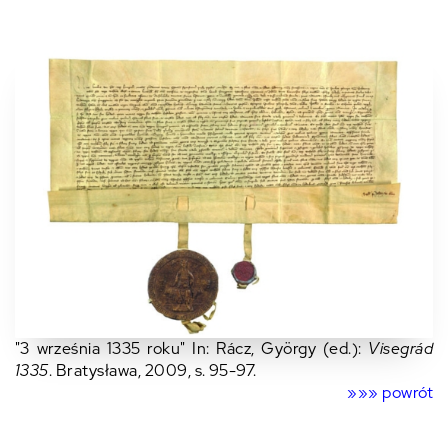
"3 września 1335 roku" In: Rácz, György (ed.):
Visegrád
1335
. Bratysława, 2009, s. 95-97.
»»» p
owrót