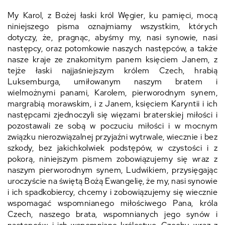
My Karol, z Bożej łaski król Węgier, ku pamięci, mocą
niniejszego pisma oznajmiamy wszystkim, których
dotyczy, że, pragnąc, abyśmy my, nasi synowie, nasi
następcy, oraz potomkowie naszych następców, a także
nasze kraje ze znakomitym panem księciem Janem, z
tejże łaski najjaśniejszym królem Czech, hrabią
Luksemburga, umiłowanym naszym bratem i
wielmożnymi panami, Karolem, pierworodnym synem,
margrabią morawskim, i z Janem, księciem Karyntii i ich
następcami zjednoczyli się więzami braterskiej miłości i
pozostawali ze sobą w poczuciu miłości i w mocnym
związku nierozwiązalnej przyjaźni wytrwale, wiecznie i bez
szkody, bez jakichkolwiek podstępów, w czystości i z
pokorą, niniejszym pismem zobowiązujemy się wraz z
naszym pierworodnym synem, Ludwikiem, przysięgając
uroczyście na świętą Bożą Ewangelię, że my, nasi synowie
i ich spadkobiercy, chcemy i zobowiązujemy się wiecznie
wspomagać wspomnianego miłościwego Pana, króla
Czech, naszego brata, wspomnianych jego synów i