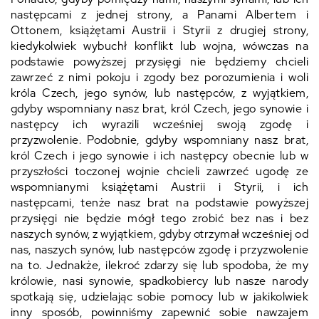
następcami z jednej strony, a Panami Albertem i
Ottonem, książętami Austrii i Styrii z drugiej strony,
kiedykolwiek wybuchł konflikt lub wojna, wówczas na
podstawie powyższej przysięgi nie będziemy chcieli
zawrzeć z nimi pokoju i zgody bez porozumienia i woli
króla Czech, jego synów, lub następców, z wyjątkiem,
gdyby wspomniany nasz brat, król Czech, jego synowie i
następcy ich wyrazili wcześniej swoją zgodę i
przyzwolenie. Podobnie, gdyby wspomniany nasz brat,
król Czech i jego synowie i ich następcy obecnie lub w
przyszłości toczonej wojnie chcieli zawrzeć ugodę ze
wspomnianymi książętami Austrii i Styrii, i ich
następcami, tenże nasz brat na podstawie powyższej
przysięgi nie będzie mógł tego zrobić bez nas i bez
naszych synów, z wyjątkiem, gdyby otrzymał wcześniej od
nas, naszych synów, lub następców zgodę i przyzwolenie
na to. Jednakże, ilekroć zdarzy się lub spodoba, że my
królowie, nasi synowie, spadkobiercy lub nasze narody
spotkają się, udzielając sobie pomocy lub w jakikolwiek
inny sposób, powinniśmy zapewnić sobie nawzajem