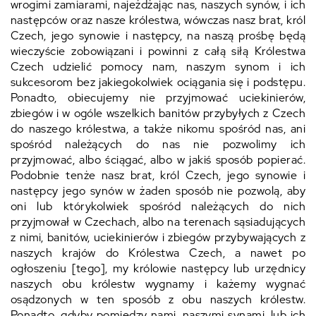
wrogimi zamiarami, najeżdżając nas, naszych synów, i ich
następców oraz nasze królestwa, wówczas nasz brat, król
Czech, jego synowie i następcy, na naszą prośbę będą
wieczyście zobowiązani i powinni z całą siłą Królestwa
Czech udzielić pomocy nam, naszym synom i ich
sukcesorom bez jakiegokolwiek ociągania się i podstępu.
Ponadto, obiecujemy nie przyjmować uciekinierów,
zbiegów i w ogóle wszelkich banitów przybyłych z Czech
do naszego królestwa, a także nikomu spośród nas, ani
spośród należących do nas nie pozwolimy ich
przyjmować, albo ściągać, albo w jakiś sposób popierać.
Podobnie tenże nasz brat, król Czech, jego synowie i
następcy jego synów w żaden sposób nie pozwolą, aby
oni lub którykolwiek spośród należących do nich
przyjmował w Czechach, albo na terenach sąsiadujących
z nimi, banitów, uciekinierów i zbiegów przybywających z
naszych krajów do Królestwa Czech, a nawet po
ogłoszeniu [tego], my królowie następcy lub urzędnicy
naszych obu królestw wygnamy i każemy wygnać
osądzonych w ten sposób z obu naszych królestw.
Ponadto, gdyby pomiędzy nami, naszymi synami, lub ich