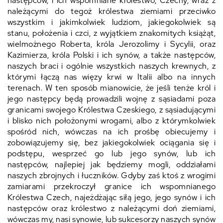
następców, i ich wspomniane królestwo, Czechy, wraz z
należącymi do tegoż królestwa ziemiami przeciwko
wszystkim i jakimkolwiek ludziom, jakiegokolwiek są
stanu, położenia i czci, z wyjątkiem znakomitych książąt,
wielmożnego Roberta, króla Jerozolimy i Sycylii, oraz
Kazimierza, króla Polski i ich synów, a także następców,
naszych braci i ogólnie wszystkich naszych krewnych, z
którymi łączą nas więzy krwi w Italii albo na innych
terenach. W ten sposób mianowicie, że jeśli tenże król i
jego następcy będą prowadzili wojnę z sąsiadami poza
granicami swojego Królestwa Czeskiego, z sąsiadującymi
i blisko nich położonymi wrogami, albo z którymkolwiek
spośród nich, wówczas na ich prośbę obiecujemy i
zobowiązujemy się, bez jakiegokolwiek ociągania się i
podstępu, wesprzeć go lub jego synów, lub ich
następców, najlepiej jak będziemy mogli, oddziałami
naszych zbrojnych i łuczników. Gdyby zaś ktoś z wrogimi
zamiarami przekroczył granice ich wspomnianego
Królestwa Czech, najeżdżając siłą jego, jego synów i ich
następców oraz królestwo z należącymi doń ziemiami,
wówczas my, nasi synowie, lub sukcesorzy naszych synów