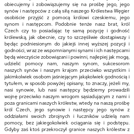
obiecujemy i zobowiązujemy się na prośbę jego, jego
synów i następców z całą siłą naszego Królestwa Węgier
osobiście przyjść z pomocą królowi czeskiemu, jego
synom i następcom. Podobnie tenże nasz brat, król
Czech czy to posiadając tę samą pozycję i godność
królewską, jak obecnie, czy to szczęśliwie dostąpiwszy i
będąc podniesionym do jakiejś innej wyższej pozycji i
godności, wraz ze wspomnianymi synami i ich następcami
będą wieczyście zobowiązani i powinni, najlepiej jak mogą,
udzielić pomocy nam, naszym synom, sukcesorom
naszych synów i naszym krajom przeciwko wszystkim i
jakimkolwiek osobom jaśniejącym jakąkolwiek godnością i
tytułem, w sposób powyżej opisany, to znaczy, jeżeli my,
nasi synowie, lub nasi następcy będziemy prowadzili
wojnę przeciwko naszym wrogom sąsiadującym z nami i
poza granicami naszych królestw, wtedy na naszą prośbę
król Czech, jego synowie i następcy jego synów z
oddziałami swoich zbrojnych i łuczników udzielą nam
pomocy, bez jakiegokolwiek ociągania się i podstępu.
Gdyby zaś ktoś przekroczył granice naszych królestw z